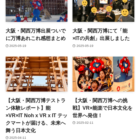
大阪・関西万博出展ついで
大阪・関西万博にて「能
に万博あれこれ感想まとめ
×ITの共創」出展しました
2025-05-19
2025-05-19
【大阪・関西万博テストラ
【大阪・関西万博への挑
ン体験レポート】能
戦】VR×能楽で日本文化を
×VR×IT Noh x VR x IT テッ
世界へ発信！
クマートが届ける、未来へ
2025-02-11
舞う日本文化
2025-04-11