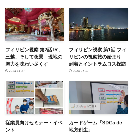
フィリピン視察 第2話 IR、
フィリピン視察 第1話 フィ
三越、そして夜景－現地の
リピンの視察旅の始まり－
魅力を味わい尽くす
到着とイントラムロス探訪
2024-11-27
2024-07-17
従業員向けセミナー・イベ
カードゲーム「SDGs de
ント
地方創生」