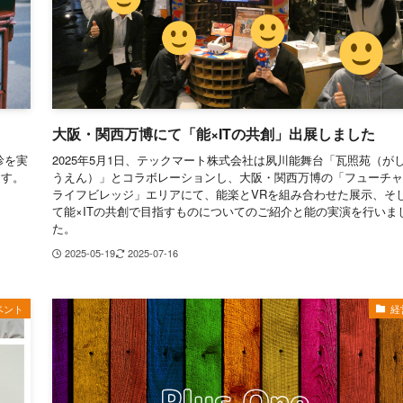
大阪・関西万博にて「能×ITの共創」出展しました
診を実
2025年5月1日、テックマート株式会社は夙川能舞台「瓦照苑（が
ます。
うえん）」とコラボレーションし、大阪・関西万博の「フューチャ
ライフビレッジ」エリアにて、能楽とVRを組み合わせた展示、そ
て能×ITの共創で目指すものについてのご紹介と能の実演を行いま
た。
2025-05-19
2025-07-16
ベント
経